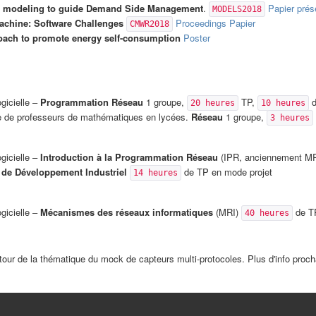
nted modeling to guide Demand Side Management
.
Papier
prés
MODELS2018
chine: Software Challenges
Proceedings
Papier
CMWR2018
ach to promote energy self-consumption
Poster
gicielle –
Programmation Réseau
1 groupe,
TP,
d
20 heures
10 heures
lte de professeurs de mathématiques en lycées.
Réseau
1 groupe,
3 heures
gicielle –
Introduction à la Programmation Réseau
(IPR, anciennement MR
de Développement Industriel
de TP en mode projet
14 heures
gicielle –
Mécanismes des réseaux informatiques
(MRI)
de T
40 heures
ur de la thématique du mock de capteurs multi-protocoles. Plus d'info proc