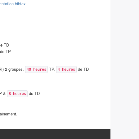
entation
bibtex
e TD
de TP
I) 2 groupes,
TP,
de TD
40 heures
4 heures
P &
de TD
8 heures
hainement.