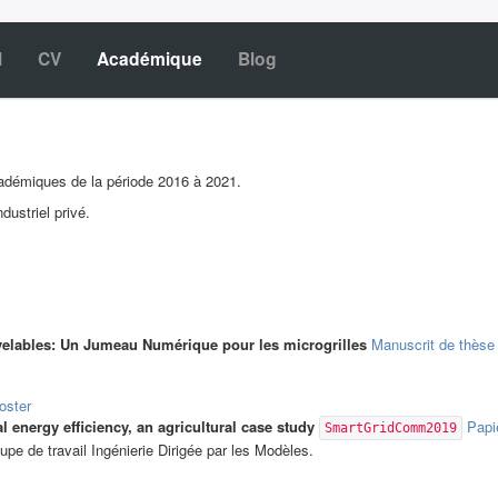
l
CV
Académique
Blog
cadémiques de la période 2016 à 2021.
dustriel privé.
uvelables: Un Jumeau Numérique pour les microgrilles
Manuscrit de thèse
oster
energy efficiency, an agricultural case study
Papi
SmartGridComm2019
pe de travail Ingénierie Dirigée par les Modèles.