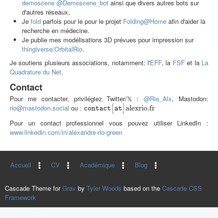
demoscene
@Demoscene_bot
ainsi que divers autres bots sur
d'autres réseaux,
Je
fo
ld
parfois pour le pour le projet
Folding@Home
afin d'aider la
recherche en médecine.
Je publie mes modélisations 3D prévues pour impression sur
thingiverse/OrbitalRio
.
Je soutiens plusieurs associations, notamment: l'
EFF
, la
FSF
et la
La
Quadrature du Net
.
Contact
Pour me contacter, privilégiez Twitter/𝕏 :
@Rio_Alx
, Mastodon:
rio@mastodon.social
ou :
contact
[
at
]
alexrio.fr
alexrio.fr
[
]
contact
at
Pour un contact professionnel vous pouvez utiliser LinkedIn :
www.linkedin.com/in/alexandre-rio-green
Accueil
CV
Académique
Blog
Cascade Theme for
Grav
by
Tyler Woods
based on the
Cascade CSS
Framework